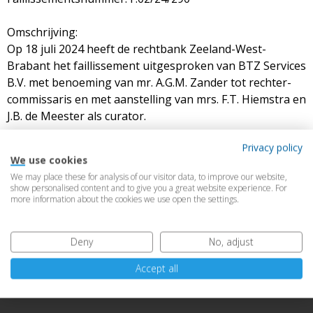
Omschrijving:
Op 18 juli 2024 heeft de rechtbank Zeeland-West-
Brabant het faillissement uitgesproken van BTZ Services
B.V. met benoeming van mr. A.G.M. Zander tot rechter-
commissaris en met aanstelling van mrs. F.T. Hiemstra en
J.B. de Meester als curator.
Privacy policy
Status:
We use cookies
lopend
We may place these for analysis of our visitor data, to improve our website,
show personalised content and to give you a great website experience. For
Faillissementsverslagen:
more information about the cookies we use open the settings.
https://insolventies.rechtspraak.nl/#!/details/02.zwb.24.290
Deny
No, adjust
Accept all
Contact