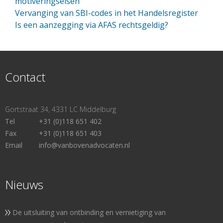
motiveringseisen
Vervanging van SBI-codes in het Handelsregister
Is een aanzegging via AFAS rechtsgeldig?
Contact
Gortstraat 34, 4331 LC Middelburg
Tel
+31 (0)118 651 402
Fax
+31 (0)118 651 403
Email
info@vanbovenadvocaten.nl
Nieuws
De uitsluiting van ontbinding en vernietiging van