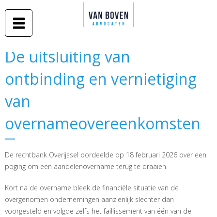
Duidelijk
Overslaan
advies in
Van Boven
en naar
begrijpelijke
taal
advocaten
de inhoud
gaan
Middelburg
De uitsluiting van
De uitsluiting van
-
ontbinding en vernietiging
ontbinding en vernietiging
Amsterdam
van
van
overnameovereenkomsten
overnameovereenkomsten
De rechtbank Overijssel oordeelde op 18 februari 2026 over een
poging om een aandelenovername terug te draaien.
Kort na de overname bleek de financiële situatie van de
overgenomen ondernemingen aanzienlijk slechter dan
voorgesteld en volgde zelfs het faillissement van één van de