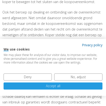
koper te bewegen tot het sluiten van de koopovereenkomst.
Ook het beroep op dwaling en ontbinding van de overeenkomst
werd afgewezen. Niet omdat daarvoor onvoldoende grond
bestond, maar omdat in de koopovereenkomst was opgenomen
dat partijen afstand deden van het recht om de overeenkomst te
vernietigen of te ontbinden. Koper stelde nog dat een beroep op
deze bepaling in strijd was met de redelijkheid en billijkheid, maar
Privacy policy
de rechtbank wees dit af. De contractuele uitsluiting was volgens
We use cookies
de rechtbank welbewust overeengekomen en koper moet in dat
We may place these for analysis of our visitor data, to improve our website,
geval – geparafraseerd – van goeden huize komen om deze
show personalised content and to give you a great website experience. For
more information about the cookies we use open the settings.
uitsluiting op grond van de redelijkheid en billijkheid ter zijde te
laten stellen.
Deny
No, adjust
De koper kon de overname dus niet terugdraaien. Wel heeft de
koper recht op schadevergoeding, welke schade in een aparte
Accept all
procedure zal worden vastgesteld. Of de koper de volledige
schade daarbij kan verhalen is echter de vraag. Schade als gevolg
van inbreuk op garanties wordt doorgaans contractueel beperkt