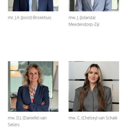
mr. J.A. (Joost) Broekhuis
mw. J. (Jolanda)
Meedendorp-Zijl
mw. D.J. (Danielle) van
mw. C. (Chelsey) van Schaik
Seters