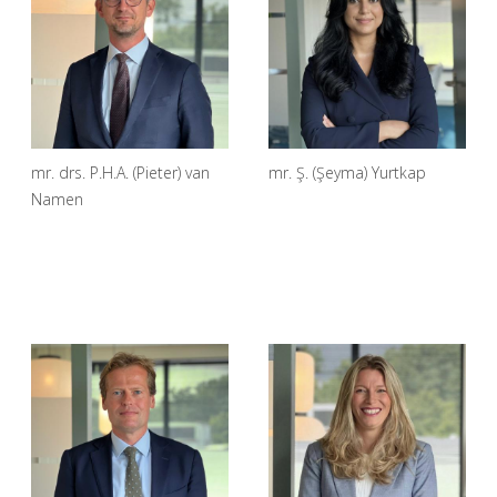
mr. drs. P.H.A. (Pieter) van
mr. Ş. (Şeyma) Yurtkap
Namen