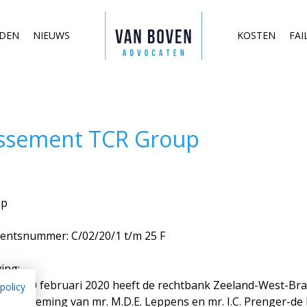
Duidelijk
Overslaan
advies in
Van Boven
en naar
begrijpelijke
R Group
EDEN
NIEUWS
taal
KOSTEN
FAI
advocaten
de inhoud
gaan
Middelburg
-
Amsterdam
lissement TCR Group
up
ementsnummer:
C/02/20/1 t/m 25 F
ving:
s van 10 februari 2020 heeft de rechtbank Zeeland-West-Br
policy
 benoeming van mr. M.D.E. Leppens en mr. I.C. Prenger-de