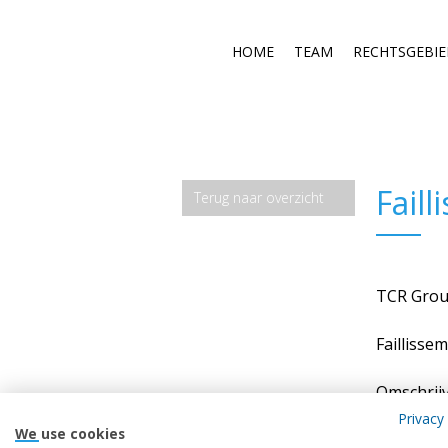
Faillissement TC
HOME
TEAM
RECHTSGEBI
Fail
Terug naar overzicht
TCR Gro
Failliss
Omschrij
Bij vonni
Privacy 
We use cookies
Group met