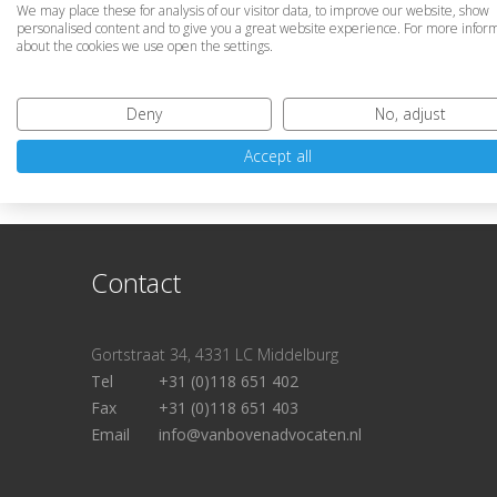
We may place these for analysis of our visitor data, to improve our website, show
aanstellin
personalised content and to give you a great website experience. For more infor
about the cookies we use open the settings.
Status:
lopend
Deny
No, adjust
Faillisse
Accept all
https://i
Contact
Gortstraat 34, 4331 LC Middelburg
Tel
+31 (0)118 651 402
Fax
+31 (0)118 651 403
Email
info@vanbovenadvocaten.nl