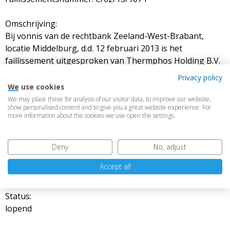
Omschrijving:
Bij vonnis van de rechtbank Zeeland-West-Brabant,
locatie Middelburg, d.d. 12 februari 2013 is het
faillissement uitgesproken van Thermphos Holding B.V.
met benoeming van mr. M.D.E. Leppens tot rechter-
Privacy policy
commissaris (voorheen mr. I.C. Prenger-de Kwant en mr.
We use cookies
T.J. van Gessel) en met aanstelling van mr. F.T. Hiemstra
We may place these for analysis of our visitor data, to improve our website,
show personalised content and to give you a great website experience. For
en mr. R. van den Bos als curatoren. Thermphos Holding
more information about the cookies we use open the settings.
B.V. wordt geconsolideerd afgewikkeld met het
faillissement van Thermphos International B.V. Voor
verslaglegging in Thermphos Holding B.V. verwijzen wij
Deny
No, adjust
u derhalve naar het faillissementsverslag van
Accept all
Thermphos International B.V.
Status:
lopend