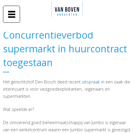
Duidelijk
Overslaan
advies in
Van Boven
en naar
begrijpelijke
taal
advocaten
de inhoud
gaan
Middelburg
Concurrentieverbod
Concurrentieverbod
-
supermarkt in huurcontract
supermarkt in huurcontract
Amsterdam
toegestaan
toegestaan
Het gerechtshof Den Bosch deed recent
uitspraak
in een zaak die
interessant is voor vastgoedexploitanten, -eigenaars en
supermarkten.
Wat speelde er?
De onroerend goed beheermaatschappij van Jumbo is eigenaar
van een winkelcentrum waarin een Jumbo supermarkt is gevestigd.