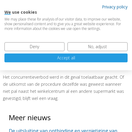
mededinging op de Nederlandse markt of een deel daarvan
Privacy policy
merkbaar wordt verhinderd, beperkt of vervalst. Daarbij is relevant
We use cookies
of de concurrentie ook daadwerkelijk en merkbaar wordt
We may place these for analysis of our visitor data, to improve our website,
verstoord. Dat is in deze kwestie niet gebleken.
show personalised content and to give you a great website experience. For
more information about the cookies we use open the settings.
Sterker nog, er was direct naast het winkelcentrum al jaren een
Aldi gevestigd. Van enige merkbare invloed op de mededinging
Deny
No, adjust
was daarom geen sprake. Het Gerechtshof oordeelde daarom
dat Jumbo gebruik mag maken van haar positie als eigenaar en
Accept all
laat het verbod op verhuur aan andere supermarkten in stand.
Het concurrentieverbod werd in dit geval toelaatbaar geacht. Of
de uitkomst van de procedure dezelfde was geweest wanneer
niet pal naast het winkelcentrum al een andere supermarkt was
gevestigd, blijft wel een vraag.
Meer nieuws
De uitsluiting van ontbinding en vernietiging van