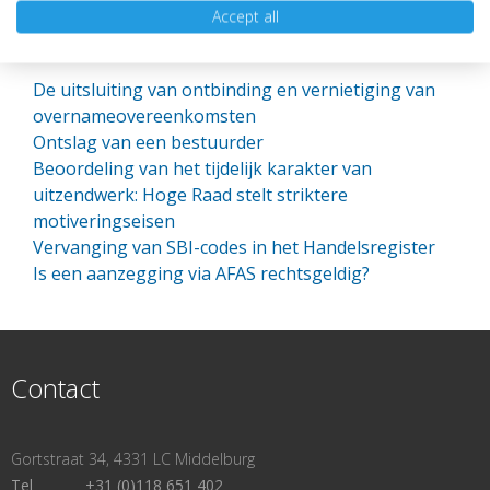
Accept all
Meer nieuws
De uitsluiting van ontbinding en vernietiging van
overnameovereenkomsten
Ontslag van een bestuurder
Beoordeling van het tijdelijk karakter van
uitzendwerk: Hoge Raad stelt striktere
motiveringseisen
Vervanging van SBI-codes in het Handelsregister
Is een aanzegging via AFAS rechtsgeldig?
Contact
Gortstraat 34, 4331 LC Middelburg
Tel
+31 (0)118 651 402