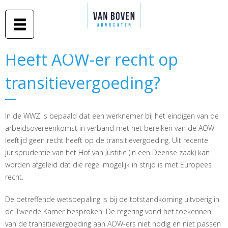
Duidelijk
Overslaan
advies in
Van Boven
en naar
begrijpelijke
taal
advocaten
de inhoud
gaan
Middelburg
Heeft AOW-er recht op
Heeft AOW-er recht op
-
transitievergoeding?
transitievergoeding?
Amsterdam
In de WWZ is bepaald dat een werknemer bij het eindigen van de
arbeidsovereenkomst in verband met het bereiken van de AOW-
leeftijd geen recht heeft op de transitievergoeding. Uit recente
jurisprudentie van het Hof van Justitie (in een Deense zaak) kan
worden afgeleid dat die regel mogelijk in strijd is met Europees
recht.
De betreffende wetsbepaling is bij de totstandkoming uitvoerig in
de Tweede Kamer besproken. De regering vond het toekennen
van de transitievergoeding aan AOW-ers niet nodig en niet passen