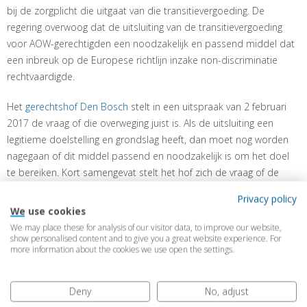
bij de zorgplicht die uitgaat van die transitievergoeding. De
regering overwoog dat de uitsluiting van de transitievergoeding
voor AOW-gerechtigden een noodzakelijk en passend middel dat
een inbreuk op de Europese richtlijn inzake non-discriminatie
rechtvaardigde.
Het
gerechtshof Den Bosch
stelt in een uitspraak van 2 februari
2017 de vraag of die overweging juist is. Als de uitsluiting een
legitieme doelstelling en grondslag heeft, dan moet nog worden
nagegaan of dit middel passend en noodzakelijk is om het doel
te bereiken. Kort samengevat stelt het hof zich de vraag of de
uitsluiting van het recht op transitievergoeding voor AOW-ers in
Privacy policy
strijd is met het Europees verbod op leeftijdsdiscriminatie. Het
We use cookies
hof heeft de Hoge Raad een prejudiciële vraag voorgelegd. Op
We may place these for analysis of our visitor data, to improve our website,
grond van Europese jurisprudentie is aannemelijk dat het
show personalised content and to give you a great website experience. For
more information about the cookies we use open the settings.
uitsluiten van AOW-ers van de aanspraak op de
transitievergoeding geen stand zal houden. We houden u via deze
nieuwsbrief op de hoogte van de beslissing van de Hoge Raad.
Deny
No, adjust