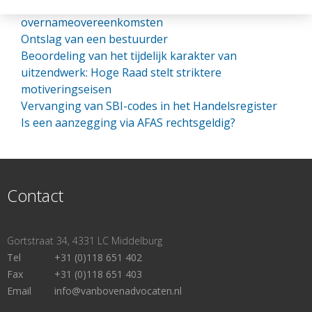
De uitsluiting van ontbinding en vernietiging van
overnameovereenkomsten
Ontslag van een bestuurder
Beoordeling van het tijdelijk karakter van
uitzendwerk: Hoge Raad stelt striktere
motiveringseisen
Vervanging van SBI-codes in het Handelsregister
Is een aanzegging via AFAS rechtsgeldig?
Contact
Gortstraat 34, 4331 LC Middelburg
Tel
+31 (0)118 651 402
Fax
+31 (0)118 651 403
Email
info@vanbovenadvocaten.nl