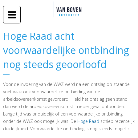
Duidelijk
Overslaan
advies in
Van Boven
en naar
begrijpelijke
taal
advocaten
de inhoud
gaan
Middelburg
Hoge Raad acht
Hoge Raad acht
-
voorwaardelijke ontbinding
voorwaardelijke ontbinding
Amsterdam
nog steeds geoorloofd
nog steeds geoorloofd
Voor de invoering van de WWZ werd na een ontslag op staande
voet vaak ook voorwaardelijke ontbinding van de
arbeidsovereenkomst gevorderd. Hield het ontslag geen stand,
dan werd de arbeidsovereenkomst in ieder geval ontbonden.
Lange tijd was onduidelijk of een voorwaardelijke ontbinding
onder de WWZ ook mogelijk was. De
Hoge Raad
schiep recentelijk
duidelijkheid. Voorwaardelijke ontbinding is nog steeds mogelijk.