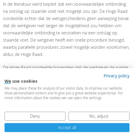
In de literatuur werd bepleit dat een voorwaardelijke ontbinding
na ontslag op staande voet niet mogelijk zou zijn. De Hoge Raad
oordeelde echter dat de wetsgeschiedenis geen aanwijzing bevat
dat de werkgever niet langer de mogelijkheid zou hebben om
voorwaardelijke ontbinding te verzoeken na een ontslag op
staande voet. De wetgever heeft een snelle procedure beoogd,
waarbij parallelle procedures zoveel mogelijk worden voorkomen,
aldus de Hoge Raad.
De Hoge Raad oordeelde bovendien dat de werkgever de ruimte
heeft om bij het voorwaardelijke ontbindingsverzoek nog
Privacy policy
We use cookies
aanvullende feiten en omstandigheden aan te voeren. De
We may place these for analysis of our visitor data, to improve our website,
werkgever is dus niet gebonden aan slechts de feiten en
show personalised content and to give you a great website experience. For
omstandigheden die ten grondslag lagen aan het ontslag op
more information about the cookies we use open the settings.
staande voet.
Deny
No, adjust
Meer nieuws
Accept all