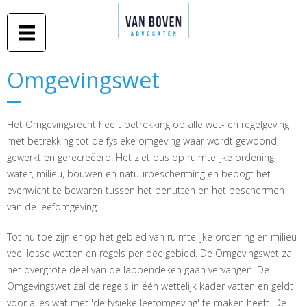
Duidelijk
Overslaan
advies in
Van Boven
en naar
begrijpelijke
taal
advocaten
de inhoud
gaan
Middelburg
Omgevingswet
Omgevingswet
-
Amsterdam
Het Omgevingsrecht heeft betrekking op alle wet- en regelgeving
met betrekking tot de fysieke omgeving waar wordt gewoond,
gewerkt en gerecreëerd. Het ziet dus op ruimtelijke ordening,
water, milieu, bouwen en natuurbescherming en beoogt het
evenwicht te bewaren tussen het benutten en het beschermen
van de leefomgeving.
Tot nu toe zijn er op het gebied van ruimtelijke ordening en milieu
veel losse wetten en regels per deelgebied. De Omgevingswet zal
het overgrote deel van de lappendeken gaan vervangen. De
Omgevingswet zal de regels in één wettelijk kader vatten en geldt
voor alles wat met 'de fysieke leefomgeving' te maken heeft. De