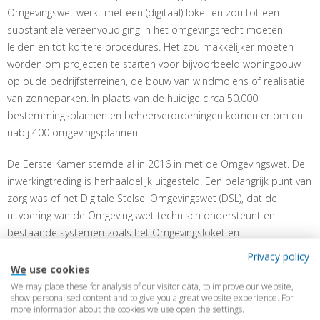
Omgevingswet werkt met een (digitaal) loket en zou tot een
substantiële vereenvoudiging in het omgevingsrecht moeten
leiden en tot kortere procedures. Het zou makkelijker moeten
worden om projecten te starten voor bijvoorbeeld woningbouw
op oude bedrijfsterreinen, de bouw van windmolens of realisatie
van zonneparken. In plaats van de huidige circa 50.000
bestemmingsplannen en beheerverordeningen komen er om en
nabij 400 omgevingsplannen.
De Eerste Kamer stemde al in 2016 in met de Omgevingswet. De
inwerkingtreding is herhaaldelijk uitgesteld. Een belangrijk punt van
zorg was of het Digitale Stelsel Omgevingswet (DSL), dat de
uitvoering van de Omgevingswet technisch ondersteunt en
bestaande systemen zoals het Omgevingsloket en
ruimtelijkeplannen.nl moet vervangen, wel goed zou werken.
Privacy policy
We use cookies
Begin maart 2023 is door de Eerste Kamer echter alsnog
We may place these for analysis of our visitor data, to improve our website,
ingestemd met inwerkingtreding van de nieuwe Omgevingswet per
show personalised content and to give you a great website experience. For
more information about the cookies we use open the settings.
1 januari 2024. Of het DSO dan daadwerkelijk goed werkt, zal in