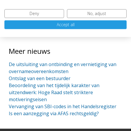
de praktijk blijken.
Deny
No, adjust
Heeft u vragen over omgevingsrecht, ruimtelijke ordeningsrecht of
Accept all
milieurecht, neemt u dan gerust contact op met onze advocaten
vastgoedrecht.
Meer nieuws
De uitsluiting van ontbinding en vernietiging van
overnameovereenkomsten
Ontslag van een bestuurder
Beoordeling van het tijdelijk karakter van
uitzendwerk: Hoge Raad stelt striktere
motiveringseisen
Vervanging van SBI-codes in het Handelsregister
Is een aanzegging via AFAS rechtsgeldig?