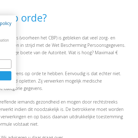
s op orde?
s op orde?
policy
gegevens (voorheen het CBP) is gebleken dat veel zorg- en
mation
verwerken in strijd met de Wet Bescherming Persoonsgegevens.
s een hoge boete van de Autoriteit. Wat is hoog? Maximaal €
onsgegevens op orde te hebben. Eenvoudig is dat echter niet.
xtra goed opletten. Zij verwerken mogelijk medische
 categorie gegevens.
etreffende iemands gezondheid en mogen door rechtstreeks
erwerkt indien dit noodzakelijk is. De betrokkene moet worden
 verwerkingen en op basis daarvan uitdrukkelijke toestemming
rmule volstaat niet.
Wij adviseren u daar graag over.