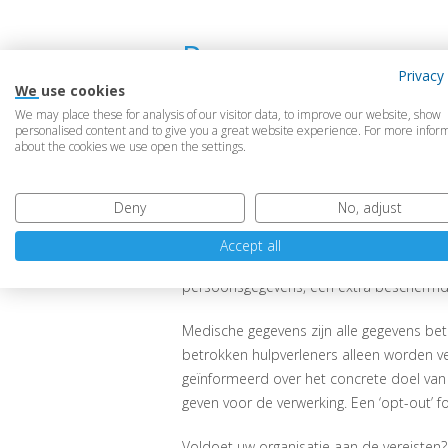
Persoonsgegeven
Persoonsgegeven
Privacy 
We use cookies
We may place these for analysis of our visitor data, to improve our website, show
Uit onderzoek van de Autoriteit Persoons
personalised content and to give you a great website experience. For more infor
overheidsinstellingen persoonsgegevens 
about the cookies we use open the settings.
Sinds 1 januari 2016 riskeren overtreder
810.000,- of 10% van de jaaromzet.
Deny
No, adjust
Het is dus zaak de verwerking van perso
Accept all
Vooral zorginstellingen moeten daarbij e
persoonsgegevens, een extra beschermde
Medische gegevens zijn alle gegevens b
betrokken hulpverleners alleen worden v
geïnformeerd over het concrete doel van
geven voor de verwerking. Een ‘opt-out’ fo
Voldoet uw organisatie aan de vereisten? 