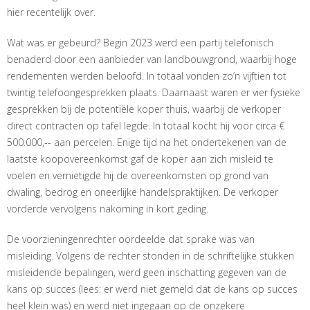
hier recentelijk over.
Wat was er gebeurd? Begin 2023 werd een partij telefonisch
benaderd door een aanbieder van landbouwgrond, waarbij hoge
rendementen werden beloofd. In totaal vonden zo’n vijftien tot
twintig telefoongesprekken plaats. Daarnaast waren er vier fysieke
gesprekken bij de potentiële koper thuis, waarbij de verkoper
direct contracten op tafel legde. In totaal kocht hij voor circa €
500.000,-- aan percelen. Enige tijd na het ondertekenen van de
laatste koopovereenkomst gaf de koper aan zich misleid te
voelen en vernietigde hij de overeenkomsten op grond van
dwaling, bedrog en oneerlijke handelspraktijken. De verkoper
vorderde vervolgens nakoming in kort geding.
De voorzieningenrechter oordeelde dat sprake was van
misleiding. Volgens de rechter stonden in de schriftelijke stukken
misleidende bepalingen, werd geen inschatting gegeven van de
kans op succes (lees: er werd niet gemeld dat de kans op succes
heel klein was) en werd niet ingegaan op de onzekere