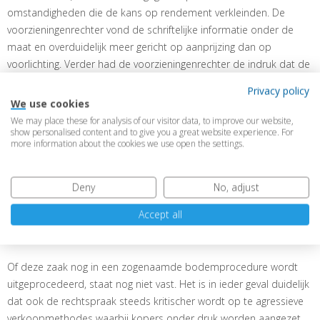
omstandigheden die de kans op rendement verkleinden. De
voorzieningenrechter vond de schriftelijke informatie onder de
maat en overduidelijk meer gericht op aanprijzing dan op
voorlichting. Verder had de voorzieningenrechter de indruk dat de
verkoper zo gretig was geweest om transacties tot stand te
Privacy policy
brengen dat zij had nagelaten te verifiëren of de koper in staat
We use cookies
was om het aanbod voldoende kritisch te beoordelen. Het
We may place these for analysis of our visitor data, to improve our website,
businessmodel leek te zijn gericht op het zoeken van
show personalised content and to give you a great website experience. For
more information about the cookies we use open the settings.
beïnvloedbare kopers van het soort dat zich meer laat leiden
door mondelinge verkoopaansporingen, dan door schriftelijk
vastgelegde waarschuwingen, aldus de voorzieningenrechter. De
Deny
No, adjust
voorzieningenrechter overwoog dat voldoende twijfel bestond
Accept all
over de geldigheid van de koopovereenkomst en wees de
vordering tot betaling van de koopsom af.
Of deze zaak nog in een zogenaamde bodemprocedure wordt
uitgeprocedeerd, staat nog niet vast. Het is in ieder geval duidelijk
dat ook de rechtspraak steeds kritischer wordt op te agressieve
verkoopmethodes waarbij kopers onder druk worden aangezet