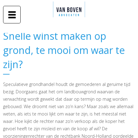
Duidelijk
Overslaan
advies in
Van Boven
en naar
begrijpelijke
taal
advocaten
de inhoud
gaan
Middelburg
Snelle winst maken op
Snelle winst maken op
-
grond, te mooi om waar te
grond, te mooi om waar te
Amsterdam
zijn?
zijn?
Speculatieve grondhandel houdt de gemoederen al geruime tijd
bezig. Doorgaans gaat het om landbouwgrond waarvan de
verwachting wordt gewekt dat daar op termijn op mag worden
gebouwd. Wie droomt niet van zo’n kans? Maar zoals we allemaal
weten, als iets te mooi lijkt om waar te zijn, is het meestal niet
waar. Hoe kijkt de rechter naar zo’n verkoop als de koper het
gevoel heeft te zijn misleid en van de koop af wil? De
voorzieningenrechter van de rechtbank Noord-Holland oordeelde