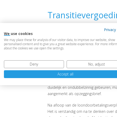
Transitievergoedi
Transitievergoedi
Privacy 
Na afloop van twee jaar eindigt in de reg
We use cookies
door te betalen. Als een werknemer de a
We may place these for analysis of our visitor data, to improve our website, show
personalised content and to give you a great website experience. For more infor
en ondubbelzinnig gebeuren. Geldt dat o
about the cookies we use open the settings.
In een zaak die werd
beoordeeld
door h
brief weten dat de periode van twee ja
Deny
No, adjust
eindigde. De werknemer merkte dit aan a
Accept all
De werkgever verdedigde zich met de stel
het hof hield deze stelling geen stand.
duidelijk en ondubbelzinnig gebeuren, maa
aangemerkt als opzeggingsbrief.
Na afloop van de loondoorbetalingsverpli
Het is verstandig om na te denken over 