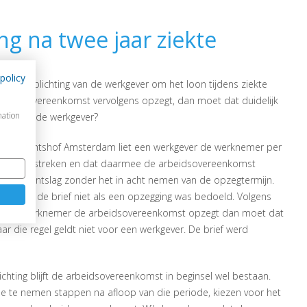
ng na twee jaar ziekte
ng na twee jaar ziekte
policy
el de verplichting van de werkgever om het loon tijdens ziekte
rbeidsovereenkomst vervolgens opzegt, dan moet dat duidelijk
mation
ok voor de werkgever?
et gerechtshof Amsterdam liet een werkgever de werknemer per
ar was verstreken en dat daarmee de arbeidsovereenkomst
ls een ontslag zonder het in acht nemen van de opzegtermijn.
ling dat de brief niet als een opzegging was bedoeld. Volgens
 Als een werknemer de arbeidsovereenkomst opzegt dan moet dat
r die regel geldt niet voor een werkgever. De brief werd
chting blijft de arbeidsovereenkomst in beginsel wel bestaan.
de te nemen stappen na afloop van die periode, kiezen voor het