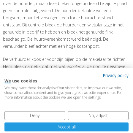
over de huurder, maar deze bleken ongefundeerd te zijn. Hij had
geen controles uitgevoerd. De huurder betaalde wel een
borgsom, maar liet vervolgens een forse huurachterstand
ontstaan. Bij controle bleek de huurder een wietplantage in het
gehuurde in bedrijf te hebben en bleek het gehuurde flink
beschadigd. De huurovereenkomst werd beëindigd. De
verhuurder bleef achter met een hoge kostenpost.
De verhuurder koos er voor zijn pijlen op de makelaar te richten.
Hem bleek namelijk dat met wat
googlen
al de nodige negatieve
informatie over deze huurder gevonden had kunnen worden. De
Privacy policy
verhuurmakelaar had echter nagelaten enig onderzoek uit te
We use cookies
voeren.
We may place these for analysis of our visitor data, to improve our website,
show personalised content and to give you a great website experience. For
more information about the cookies we use open the settings.
Het gerechtshof overwoog dat van een professionele
verhuurmakelaar sowieso mag worden verwacht dat hij de
achtergronden van potentiële huurders onderzoekt. Daarbij was
Deny
No, adjust
de nodige informatie gemakkelijk verkrijgbaar en had de
Accept all
opdrachtgever nota bene expliciet om controle verzocht. Het