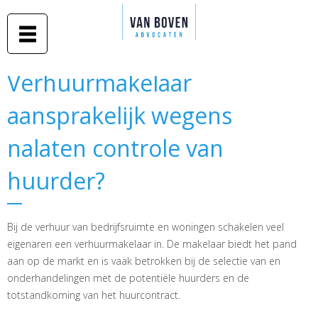
Duidelijk
Overslaan
advies in
Van Boven
en naar
begrijpelijke
taal
advocaten
de inhoud
gaan
Middelburg
Verhuurmakelaar
Verhuurmakelaar
-
aansprakelijk wegens
aansprakelijk wegens
Amsterdam
nalaten controle van
nalaten controle van
huurder?
huurder?
Bij de verhuur van bedrijfsruimte en woningen schakelen veel
eigenaren een verhuurmakelaar in. De makelaar biedt het pand
aan op de markt en is vaak betrokken bij de selectie van en
onderhandelingen met de potentiële huurders en de
totstandkoming van het huurcontract.