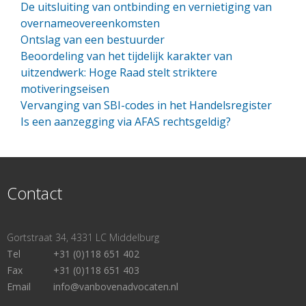
De uitsluiting van ontbinding en vernietiging van
overnameovereenkomsten
Ontslag van een bestuurder
Beoordeling van het tijdelijk karakter van
uitzendwerk: Hoge Raad stelt striktere
motiveringseisen
Vervanging van SBI-codes in het Handelsregister
Is een aanzegging via AFAS rechtsgeldig?
Contact
Gortstraat 34, 4331 LC Middelburg
Tel
+31 (0)118 651 402
Fax
+31 (0)118 651 403
Email
info@vanbovenadvocaten.nl