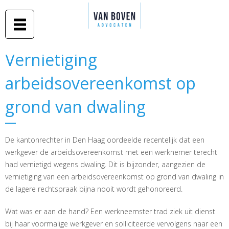
Duidelijk
Overslaan
advies in
Van Boven
en naar
begrijpelijke
taal
advocaten
de inhoud
gaan
Middelburg
Vernietiging
Vernietiging
-
arbeidsovereenkomst op
arbeidsovereenkomst op
Amsterdam
grond van dwaling
grond van dwaling
De kantonrechter in Den Haag oordeelde recentelijk dat een
werkgever de arbeidsovereenkomst met een werknemer terecht
had vernietigd wegens dwaling. Dit is bijzonder, aangezien de
vernietiging van een arbeidsovereenkomst op grond van dwaling in
de lagere rechtspraak bijna nooit wordt gehonoreerd.
Wat was er aan de hand? Een werkneemster trad ziek uit dienst
bij haar voormalige werkgever en solliciteerde vervolgens naar een