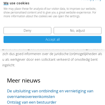
We use cookies
op de hoogte was geweest van de gezondheidsklachten van de
We may place these for analysis of our visitor data, to improve our website,
werkneemster. Daarmee is voldoende grondslag aanwezig voor
show personalised content and to give you a great website experience. For
een beroep op dwaling.
more information about the cookies we use open the settings.
In dit geval kon de werkgever voldoende motiveren dat sprake
Deny
No, adjust
was van dwaling en dat de door de werkneemster
achtergehouden informatie van doorslaggevende betekenis was.
Accept all
Het is voor werkgevers echter niet in alle gevallen mogelijk om op
grond van dwaling een arbeidsovereenkomst te vernietigen. Laat u
zich dus goed informeren over de juridische (on)mogelijkheden als
u als werkgever door een sollicitant verkeerd of onvolledig bent
ingelicht.
Meer nieuws
De uitsluiting van ontbinding en vernietiging van
overnameovereenkomsten
Ontslag van een bestuurder