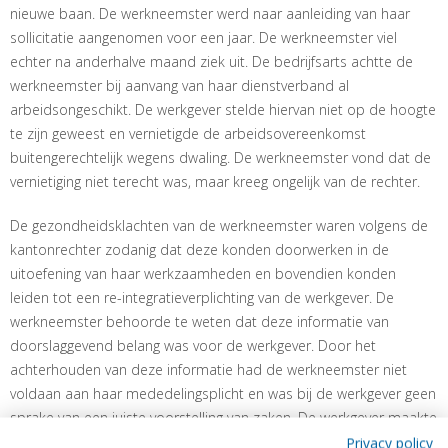
nieuwe baan. De werkneemster werd naar aanleiding van haar
sollicitatie aangenomen voor een jaar. De werkneemster viel
echter na anderhalve maand ziek uit. De bedrijfsarts achtte de
werkneemster bij aanvang van haar dienstverband al
arbeidsongeschikt. De werkgever stelde hiervan niet op de hoogte
te zijn geweest en vernietigde de arbeidsovereenkomst
buitengerechtelijk wegens dwaling. De werkneemster vond dat de
vernietiging niet terecht was, maar kreeg ongelijk van de rechter.
De gezondheidsklachten van de werkneemster waren volgens de
kantonrechter zodanig dat deze konden doorwerken in de
uitoefening van haar werkzaamheden en bovendien konden
leiden tot een re-integratieverplichting van de werkgever. De
werkneemster behoorde te weten dat deze informatie van
doorslaggevend belang was voor de werkgever. Door het
achterhouden van deze informatie had de werkneemster niet
voldaan aan haar mededelingsplicht en was bij de werkgever geen
sprake van een juiste voorstelling van zaken. De werkgever maakte
aannemelijk de arbeidsovereenkomst niet te zijn aangegaan als hij
Privacy policy