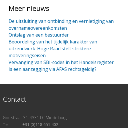
Meer nieuws
De uitsluiting van ontbinding en vernietiging van
overnameovereenkomsten
Ontslag van een bestuurder
Beoordeling van het tijdelijk karakter van
uitzendwerk: Hoge Raad stelt striktere
motiveringseisen
Vervanging van SBI-codes in het Handelsregister
Is een aanzegging via AFAS rechtsgeldig?
Contact
Gortstraat 34, 4331 LC Middelburg
Tel
+31 (0)118 651 402