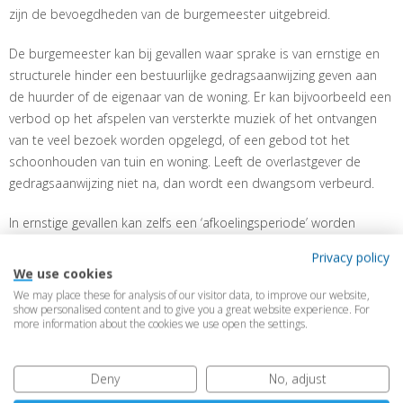
zijn de bevoegdheden van de burgemeester uitgebreid.
De burgemeester kan bij gevallen waar sprake is van ernstige en
structurele hinder een bestuurlijke gedragsaanwijzing geven aan
de huurder of de eigenaar van de woning. Er kan bijvoorbeeld een
verbod op het afspelen van versterkte muziek of het ontvangen
van te veel bezoek worden opgelegd, of een gebod tot het
schoonhouden van tuin en woning. Leeft de overlastgever de
gedragsaanwijzing niet na, dan wordt een dwangsom verbeurd.
In ernstige gevallen kan zelfs een ‘afkoelingsperiode’ worden
opgelegd, door de overlastgever tijdelijk uit huis te plaatsen. Ook
Privacy policy
kan de burgemeester zelf maatregelen treffen om de overlast
We use cookies
definitief te stoppen op kosten van de overlastgever. Bij ernstige
We may place these for analysis of our visitor data, to improve our website,
overlast door ‘Airbnb-verhuur' kan zo ook de verhurende
show personalised content and to give you a great website experience. For
more information about the cookies we use open the settings.
pandeigenaar of illegale verhuurder worden aangepakt. De
bestuursrechter kan desgevraagd het optreden van de
burgemeester toetsen, maar zal dat naar verwachting minder
Deny
No, adjust
streng doen dan bij sluiting van de woning of een definitieve