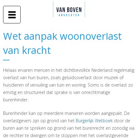
Duidelijk
Overslaan
advies in
Van Boven
en naar
begrijpelijke
taal
advocaten
de inhoud
gaan
Middelburg
Wet aanpak woonoverlast
Wet aanpak woonoverlast
-
van kracht
van kracht
Amsterdam
Helaas ervaren mensen in het dichtbevolkte Nederland regelmatig
overlast van hun buren, zoals geluidsoverlast door muziek of
huisdieren of vervuiling van tuin en woning. Soms is de overlast zo
ernstig en structureel dat sprake is van onrechtmatige
burenhinder.
Burenhinder kan op meerdere manieren worden aangepakt. De
overlastgevers zijn op grond van het
Burgerlijk Wetboek
door de
buren aan te spreken op grond van het burenrecht en zonodig via
de rechter te dwingen om te stoppen met het overlastgevende