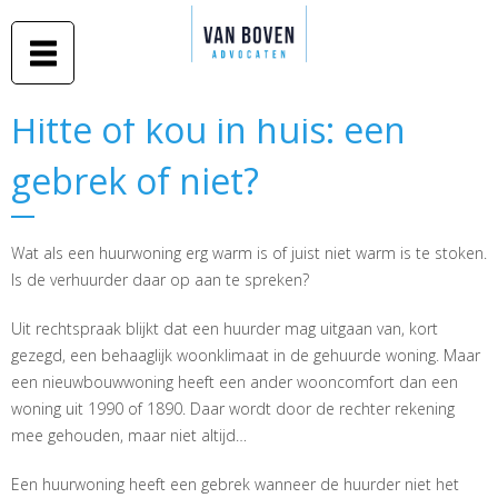
Duidelijk
Overslaan
advies in
Van Boven
en naar
begrijpelijke
taal
advocaten
de inhoud
gaan
Middelburg
Hitte of kou in huis: een
Hitte of kou in huis: een
-
gebrek of niet?
gebrek of niet?
Amsterdam
Wat als een huurwoning erg warm is of juist niet warm is te stoken.
Is de verhuurder daar op aan te spreken?
Uit rechtspraak blijkt dat een huurder mag uitgaan van, kort
gezegd, een behaaglijk woonklimaat in de gehuurde woning. Maar
een nieuwbouwwoning heeft een ander wooncomfort dan een
woning uit 1990 of 1890. Daar wordt door de rechter rekening
mee gehouden, maar niet altijd…
Een huurwoning heeft een gebrek wanneer de huurder niet het