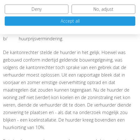
vorderde:
Deny
No, adjust
a/ veroordeling van de verhuurder tot verhelpen van de
Accept all
gebreken, en
b/ huurprijsvermindering.
De kantonrechter stelde de huurder in het gelijk. Hoewel was
gebouwd conform indertijd geldende bouwregelgeving, was
volgens de kantonrechter toch sprake van een gebrek dat de
verhuurder moest oplossen. Uit een rapportage bleek dat in
voorjaar en zomer ernstige oververhitting optrad en dat
maatregelen dat zouden kunnen tegengaan. Nu de huurder de
woning zelf niet (verder) kon koelen en de zoninstraling niet kon
weren, diende de verhuurder dit te doen. De verhuurder diende
zonwering te plaatsen en - als dat na onderzoek mogelijk zou
blijken - een koelinstallatie. De huurder kreeg bovendien een
huurkorting van 10%.