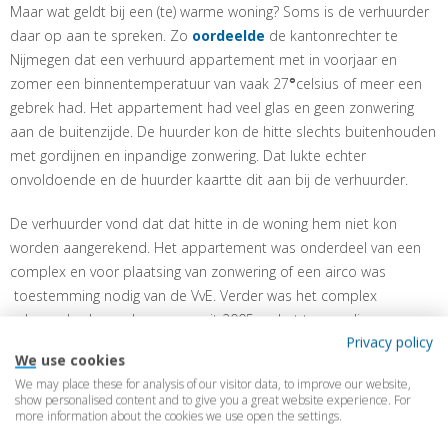
Maar wat geldt bij een (te) warme woning? Soms is de verhuurder
daar op aan te spreken. Zo
oordeelde
de kantonrechter te
Nijmegen dat een verhuurd appartement met in voorjaar en
zomer een binnentemperatuur van vaak 27
°
celsius of meer een
gebrek had. Het appartement had veel glas en geen zonwering
aan de buitenzijde. De huurder kon de hitte slechts buitenhouden
met gordijnen en inpandige zonwering. Dat lukte echter
onvoldoende en de huurder kaartte dit aan bij de verhuurder.
De verhuurder vond dat dat hitte in de woning hem niet kon
worden aangerekend. Het appartement was onderdeel van een
complex en voor plaatsing van zonwering of een airco was
toestemming nodig van de VvE. Verder was het complex
gebouwd volgens de normen uit 2005 en het toenmalige
Privacy policy
Bouwbesluit kende geen bepalingen over (het voorkomen van)
We use cookies
oververhitting. Daarom vond de verhuurder dat hij niet tot
We may place these for analysis of our visitor data, to improve our website,
maatregelen verplicht was.
show personalised content and to give you a great website experience. For
more information about the cookies we use open the settings.
De huurder legde de zaak voor aan de kantonrechter en