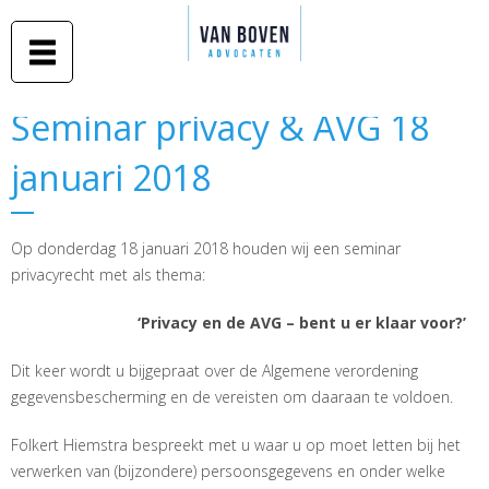
Duidelijk
Overslaan
advies in
Van Boven
en naar
begrijpelijke
taal
advocaten
de inhoud
gaan
Middelburg
Seminar privacy & AVG 18
Seminar privacy & AVG 18
-
januari 2018
januari 2018
Amsterdam
Op donderdag 18 januari 2018 houden wij een seminar
privacyrecht met als thema:
‘Privacy en de AVG – bent u er klaar voor?’
Dit keer wordt u bijgepraat over de Algemene verordening
gegevensbescherming en de vereisten om daaraan te voldoen.
Folkert Hiemstra bespreekt met u waar u op moet letten bij het
verwerken van (bijzondere) persoonsgegevens en onder welke