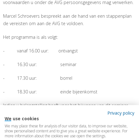
voorwaarden u onder de AVG persoonsgegevens mag verwerken.
Marcel Schroevers bespreekt aan de hand van een stappenplan
de vereisten om aan de AVG te voldoen.
Het programma is als volgt:
- vanaf 16.00 uur: ontvangst
- 16.30 uur: seminar
- 17.30 uur: borrel
- 18.30 uur: einde bijeenkomst
Indien u belangstelling heeft voor het bijwonen van dit seminar,
verzoeken wij u om zich tijdig per e-mail aan te melden
Privacy policy
We use cookies
(
info@vanbovenadvocaten.nl
). De aanmeldingen worden
We may place these for analysis of our visitor data, to improve our website,
behandeld in volgorde van binnenkomst. U ontvangt een
show personalised content and to give you a great website experience. For
bevestiging van uw aanmelding.
more information about the cookies we use open the settings.