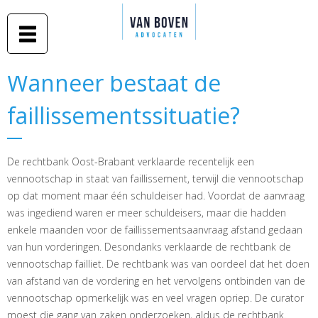
Duidelijk
Overslaan
advies in
Van Boven
en naar
begrijpelijke
taal
advocaten
de inhoud
gaan
Middelburg
Wanneer bestaat de
Wanneer bestaat de
-
faillissementssituatie?
faillissementssituatie?
Amsterdam
De rechtbank Oost-Brabant verklaarde recentelijk een
vennootschap in staat van faillissement, terwijl die vennootschap
op dat moment maar één schuldeiser had. Voordat de aanvraag
was ingediend waren er meer schuldeisers, maar die hadden
enkele maanden voor de faillissementsaanvraag afstand gedaan
van hun vorderingen. Desondanks verklaarde de rechtbank de
vennootschap failliet. De rechtbank was van oordeel dat het doen
van afstand van de vordering en het vervolgens ontbinden van de
vennootschap opmerkelijk was en veel vragen opriep. De curator
moest die gang van zaken onderzoeken, aldus de rechtbank.