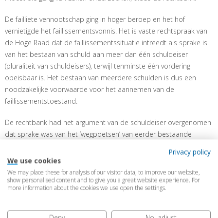
De failliete vennootschap ging in hoger beroep en het hof
vernietigde het faillissementsvonnis. Het is vaste rechtspraak van
de Hoge Raad dat de faillissementssituatie intreedt als sprake is
van het bestaan van schuld aan meer dan één schuldeiser
(pluraliteit van schuldeisers), terwijl tenminste één vordering
opeisbaar is. Het bestaan van meerdere schulden is dus een
noodzakelijke voorwaarde voor het aannemen van de
faillissementstoestand.
De rechtbank had het argument van de schuldeiser overgenomen
dat sprake was van het ‘wegpoetsen’ van eerder bestaande
steunvorderingen, maar de schuldeiser had niet uitgelegd waarom
Privacy policy
er toch meerdere schuldeisers zouden zijn. Het hof vond ook niet
We use cookies
dat de gang van zaken wees op bestuurdersaansprakelijkheid.
We may place these for analysis of our visitor data, to improve our website,
show personalised content and to give you a great website experience. For
more information about the cookies we use open the settings.
Het oordeel van de rechtbank dat een curator de gang van zaken
diende te toetsen was dus onjuist. De hoofdregel blijft dat voor
het uitspreken van een faillissement vereist is dat de schuldenaar
Deny
No, adjust