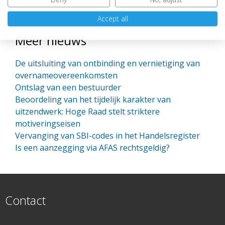
meer dan één schuldeiser heeft.
Accept all
Meer nieuws
De uitsluiting van ontbinding en vernietiging van
overnameovereenkomsten
Ontslag van een bestuurder
Beoordeling van het tijdelijk karakter van
uitzendwerk: Hoge Raad stelt striktere
motiveringseisen
Vervanging van SBI-codes in het Handelsregister
Is een aanzegging via AFAS rechtsgeldig?
Contact